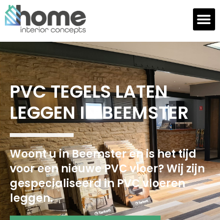
PVC TEGELS LATEN
LEGGEN IN BEEMSTER
Woont u in Beemster en is het tijd
voor een nieuwe PVC vloer? Wij zijn
gespecialiseerd in PVC vloeren
leggen.