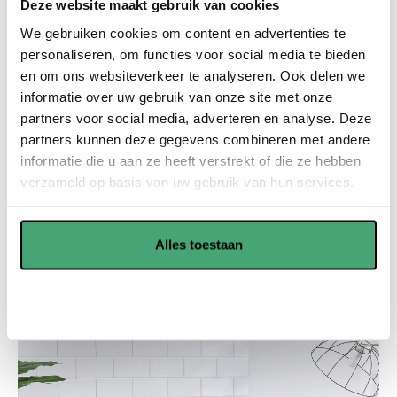
Deze website maakt gebruik van cookies
Daarnaast zijn ze uitstekend geschikt voor
We gebruiken cookies om content en advertenties te
vloerverwarming.
personaliseren, om functies voor social media te bieden
PVC vloeren zijn robuust en duurzaam. Hierdoor gaan ze
en om ons websiteverkeer te analyseren. Ook delen we
nog jaren mee en spaart u veel geld uit in de toekomst.
informatie over uw gebruik van onze site met onze
partners voor social media, adverteren en analyse. Deze
PVC vloeren zijn onderhoudsvriendelijk en kunnen goed
partners kunnen deze gegevens combineren met andere
tegen vocht, dus is voor verschillende ruimtes geschikt.
informatie die u aan ze heeft verstrekt of die ze hebben
verzameld op basis van uw gebruik van hun services.
Showroom in Waddinxveen
Alles toestaan
Offerte aanvragen
Aanpassen