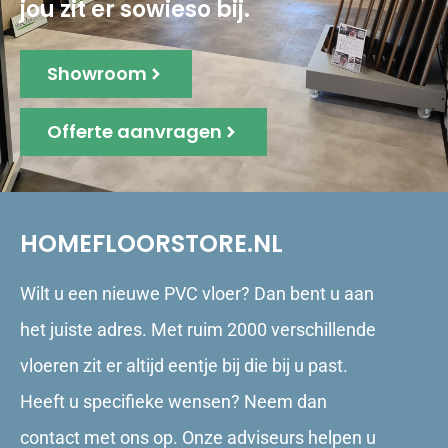
jou zit er sowieso bij.
Showroom
Offerte aanvragen
HOMEFLOORSTORE.NL
Wilt u een nieuwe PVC vloer? Dan bent u aan
het juiste adres. Met ruim 2000 verschillende
vloeren zit er altijd eentje bij die bij u past.
Heeft u specifieke wensen? Neem dan
contact met ons op. Onze adviseurs helpen u