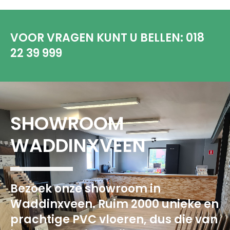
VOOR VRAGEN KUNT U BELLEN:
018
22 39 999
SHOWROOM
WADDINXVEEN
Bezoek onze showroom in
Waddinxveen. Ruim 2000 unieke en
prachtige PVC vloeren, dus die van