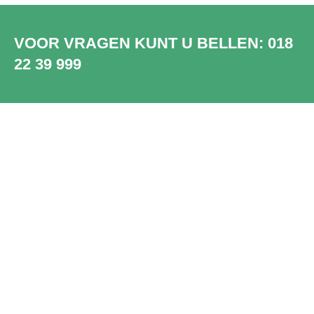
VOOR VRAGEN KUNT U BELLEN:
018
22 39 999
SHOWROOM
WADDINXVEEN
Bezoek onze showroom in
Waddinxveen. Ruim 2000 unieke en
prachtige PVC vloeren, dus die van jou
zit er sowieso bij.