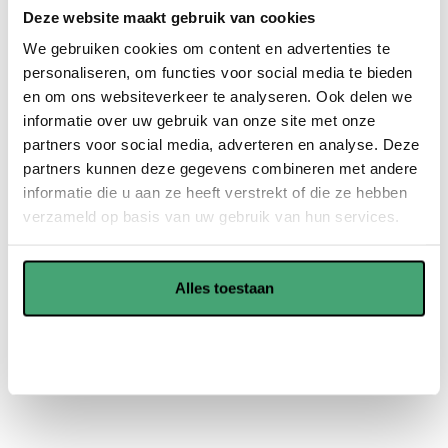
PVC vloeren voelen comfortabel aan als u erop loopt.
Deze website maakt gebruik van cookies
Daarnaast zijn ze uitstekend geschikt voor
We gebruiken cookies om content en advertenties te
vloerverwarming.
personaliseren, om functies voor social media te bieden
en om ons websiteverkeer te analyseren. Ook delen we
PVC vloeren zijn robuust en duurzaam. Hierdoor gaan ze
informatie over uw gebruik van onze site met onze
nog jaren mee en spaart u veel geld uit in de toekomst.
partners voor social media, adverteren en analyse. Deze
PVC vloeren zijn onderhoudsvriendelijk en kunnen goed
partners kunnen deze gegevens combineren met andere
tegen vocht, dus is voor verschillende ruimtes geschikt.
informatie die u aan ze heeft verstrekt of die ze hebben
verzameld op basis van uw gebruik van hun services.
Showroom in Waddinxveen
Alles toestaan
Offerte aanvragen
Aanpassen