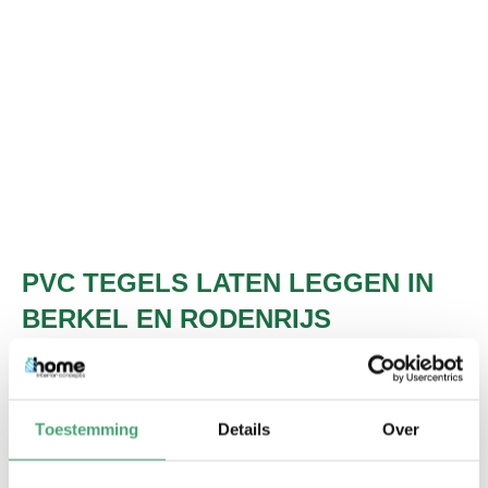
PVC TEGELS LATEN LEGGEN IN
BERKEL EN RODENRIJS
Een aantal voordelen op een rij
Toestemming
Details
Over
PVC vloeren zijn erg geluiddempend. Hierdoor kunt u
veel meer genieten van alle rust in huis.