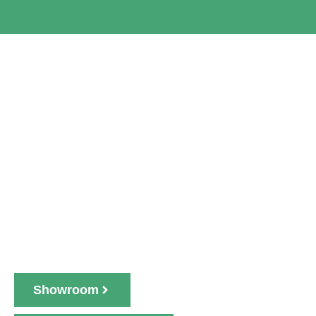
SHOWROOM
WADDINXVEEN
Bezoek onze showroom in
Waddinxveen. Ruim 2000 unieke en
prachtige PVC vloeren, dus die van jou
zit er sowieso bij.
Showroom