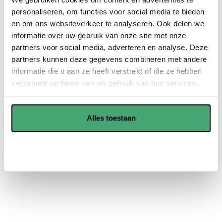
nog jaren mee en spaart u veel geld uit in de toekomst.
personaliseren, om functies voor social media te bieden
en om ons websiteverkeer te analyseren. Ook delen we
PVC vloeren zijn onderhoudsvriendelijk en kunnen goed
informatie over uw gebruik van onze site met onze
tegen vocht, dus is voor verschillende ruimtes geschikt.
partners voor social media, adverteren en analyse. Deze
partners kunnen deze gegevens combineren met andere
informatie die u aan ze heeft verstrekt of die ze hebben
Showroom in Waddinxveen
verzameld op basis van uw gebruik van hun services.
Offerte aanvragen
Alles toestaan
Aanpassen