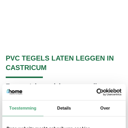
PVC TEGELS LATEN LEGGEN IN
CASTRICUM
Een aantal voordelen op een rij
PVC vloeren zijn erg geluiddempend. Hierdoor kunt u
veel meer genieten van alle rust in huis.
Toestemming
Details
Over
PVC vloeren voelen comfortabel aan als u erop loopt.
Daarnaast zijn ze uitstekend geschikt voor