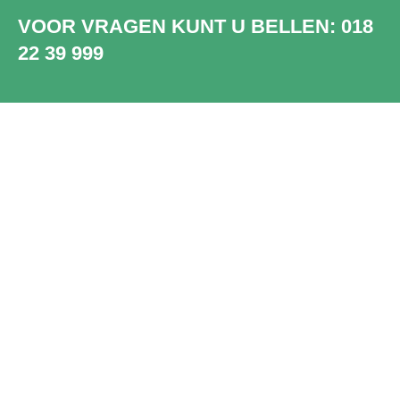
VOOR VRAGEN KUNT U BELLEN:
018
22 39 999
SHOWROOM
WADDINXVEEN
Bezoek onze showroom in
Waddinxveen. Ruim 2000 unieke en
prachtige PVC vloeren, dus die van jou
zit er sowieso bij.