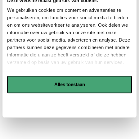
Deze website maakt gebruik van cookies
vloerverwarming.
We gebruiken cookies om content en advertenties te
PVC vloeren zijn robuust en duurzaam. Hierdoor gaan ze
personaliseren, om functies voor social media te bieden
nog jaren mee en spaart u veel geld uit in de toekomst.
en om ons websiteverkeer te analyseren. Ook delen we
PVC vloeren zijn onderhoudsvriendelijk en kunnen goed
informatie over uw gebruik van onze site met onze
tegen vocht, dus is voor verschillende ruimtes geschikt.
partners voor social media, adverteren en analyse. Deze
partners kunnen deze gegevens combineren met andere
informatie die u aan ze heeft verstrekt of die ze hebben
Showroom in Waddinxveen
verzameld op basis van uw gebruik van hun services.
Offerte aanvragen
Alles toestaan
Aanpassen