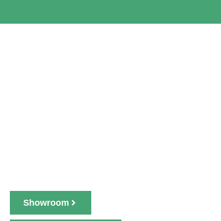
SHOWROOM
WADDINXVEEN
Bezoek onze showroom in
Waddinxveen. Ruim 2000 unieke en
prachtige PVC vloeren, dus die van jou
zit er sowieso bij.
Showroom