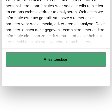
nog jaren mee en spaart u veel geld uit in de toekomst.
personaliseren, om functies voor social media te bieden
en om ons websiteverkeer te analyseren. Ook delen we
PVC vloeren zijn onderhoudsvriendelijk en kunnen goed
informatie over uw gebruik van onze site met onze
tegen vocht, dus is voor verschillende ruimtes geschikt.
partners voor social media, adverteren en analyse. Deze
partners kunnen deze gegevens combineren met andere
informatie die u aan ze heeft verstrekt of die ze hebben
Showroom in Waddinxveen
verzameld op basis van uw gebruik van hun services.
Offerte aanvragen
Alles toestaan
Aanpassen