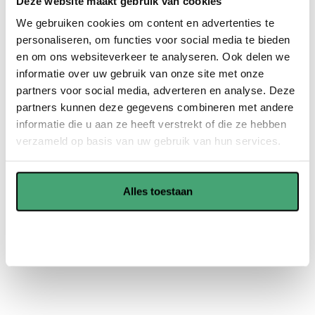
Deze website maakt gebruik van cookies
vloerverwarming.
We gebruiken cookies om content en advertenties te
PVC vloeren zijn robuust en duurzaam. Hierdoor gaan ze
personaliseren, om functies voor social media te bieden
nog jaren mee en spaart u veel geld uit in de toekomst.
en om ons websiteverkeer te analyseren. Ook delen we
PVC vloeren zijn onderhoudsvriendelijk en kunnen goed
informatie over uw gebruik van onze site met onze
tegen vocht, dus is voor verschillende ruimtes geschikt.
partners voor social media, adverteren en analyse. Deze
partners kunnen deze gegevens combineren met andere
informatie die u aan ze heeft verstrekt of die ze hebben
Showroom in Waddinxveen
verzameld op basis van uw gebruik van hun services.
Offerte aanvragen
Alles toestaan
Aanpassen