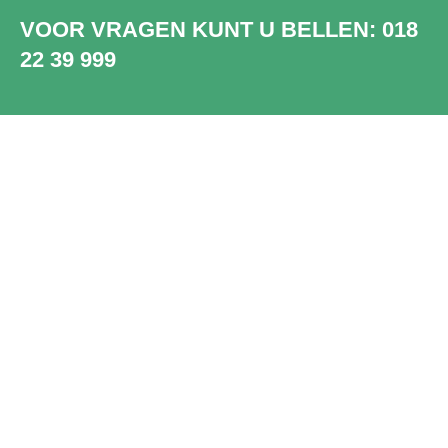
VOOR VRAGEN KUNT U BELLEN:
018
22 39 999
SHOWROOM
WADDINXVEEN
Bezoek onze showroom in
Waddinxveen. Ruim 2000 unieke en
prachtige PVC vloeren, dus die van jou
zit er sowieso bij.