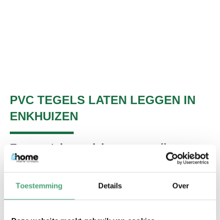
PVC TEGELS LATEN LEGGEN IN
ENKHUIZEN
Een aantal voordelen op een rij
PVC vloeren zijn erg geluiddempend. Hierdoor kunt u
veel meer genieten van alle rust in huis.
Toestemming
Details
Over
PVC vloeren voelen comfortabel aan als u erop loopt.
Daarnaast zijn ze uitstekend geschikt voor