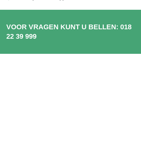
VOOR VRAGEN KUNT U BELLEN:
018
22 39 999
SHOWROOM
WADDINXVEEN
Bezoek onze showroom in
Waddinxveen. Ruim 2000 unieke en
prachtige PVC vloeren, dus die van jou