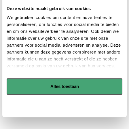
PVC vloeren voelen comfortabel aan als u erop loopt.
Deze website maakt gebruik van cookies
Daarnaast zijn ze uitstekend geschikt voor
vloerverwarming.
We gebruiken cookies om content en advertenties te
personaliseren, om functies voor social media te bieden
PVC vloeren zijn robuust en duurzaam. Hierdoor gaan ze
en om ons websiteverkeer te analyseren. Ook delen we
nog jaren mee en spaart u veel geld uit in de toekomst.
informatie over uw gebruik van onze site met onze
partners voor social media, adverteren en analyse. Deze
PVC vloeren zijn onderhoudsvriendelijk en kunnen goed
partners kunnen deze gegevens combineren met andere
tegen vocht, dus is voor verschillende ruimtes geschikt.
informatie die u aan ze heeft verstrekt of die ze hebben
verzameld op basis van uw gebruik van hun services.
Showroom in Waddinxveen
Alles toestaan
Offerte aanvragen
Aanpassen