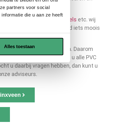
 PVC vloeren.
ze partners voor social
nformatie die u aan ze heeft
look
,
PVC laminaat
,
PVC tegels
etc. wij
 andere woorden, er zit altijd iets moois
Alles toestaan
maar, dat wil je zien en voelen. Daarom
m in Waddinxveen
. Hier kunt u alle PVC
ht u daarbij vragen hebben, dan kunt u
onze adviseurs.
inxveen