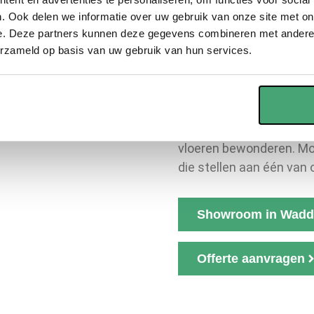
ruim 2000 verschillende
. Ook delen we informatie over uw gebruik van onze site met on
e. Deze partners kunnen deze gegevens combineren met andere i
PVC visgraat
,
PVC beton
erzameld op basis van uw gebruik van hun services.
hebben het allemaal. Met
voor u tussen.
Aanpassen
Een vloer kies je niet zo
hebben wij een
showroo
vloeren bewonderen. Moc
die stellen aan één van 
Showroom in Wadd
Offerte aanvragen