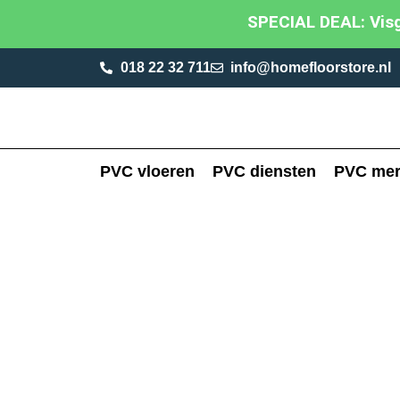
SPECIAL DEAL: Visgr
018 22 32 711
info@homefloorstore.nl
PVC vloeren
PVC diensten
PVC me
PVC TEGE
LATEN LE