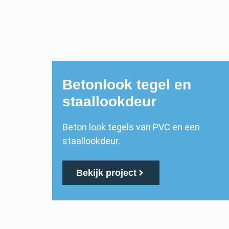
Betonlook tegel en
staallookdeur
Beton look tegels van PVC en een
staallookdeur.
Bekijk project