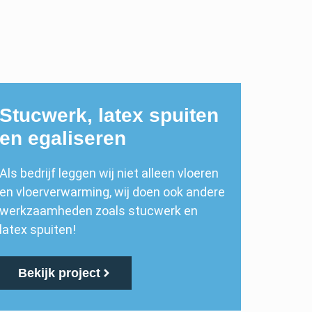
Stucwerk, latex spuiten
en egaliseren
Als bedrijf leggen wij niet alleen vloeren
en vloerverwarming, wij doen ook andere
werkzaamheden zoals stucwerk en
latex spuiten!
Bekijk project