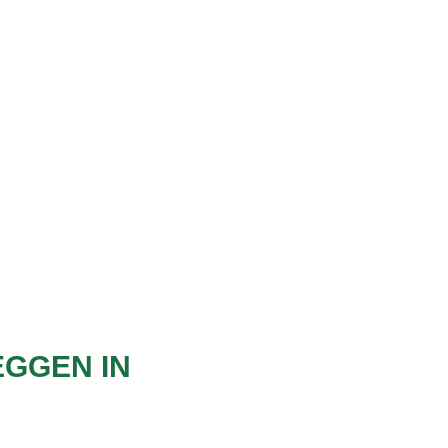
n gingen u voor
EGGEN IN