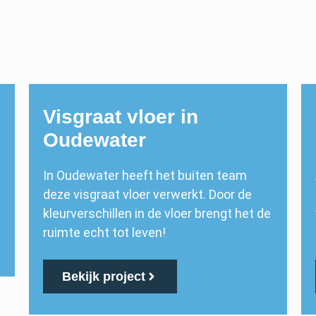
Visgraat vloer in
Oudewater
In Oudewater heeft het buiten team
deze visgraat vloer verwerkt. Door de
kleurverschillen in de vloer brengt het de
ruimte echt tot leven!
Bekijk project