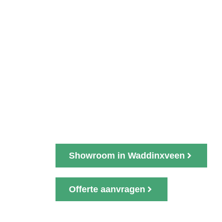
IN HAAST
Woont u in Haastrecht en 
voor een nieuwe PVC vloe
gespecialiseerd in PVC v
Showroom in Waddinxveen
Offerte aanvragen