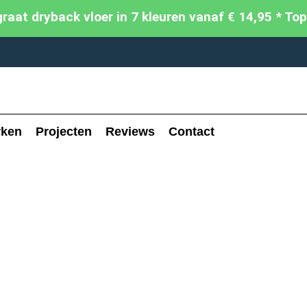
aat dryback vloer in 7 kleuren vanaf € 14,95 * To
rken
Projecten
Reviews
Contact
LS
GGEN