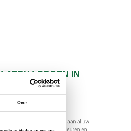
 LATEN LEGGEN IN
T
Over
vloer voor jou
VC vloer die volledig voldoet aan al uw
ij zo’n 300 verschillende kleuren en
 media te bieden en om ons