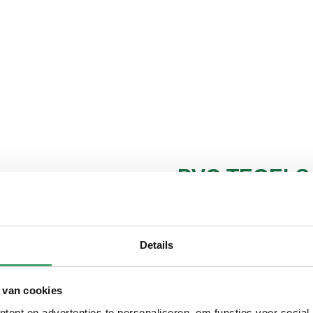
PVC TEGELS
HAASTRECH
Details
De perfecte PVC 
Ons doel: een perfecte P
 van cookies
wensen. Daarom hebben w
ent en advertenties te personaliseren, om functies voor social