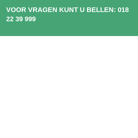
VOOR VRAGEN KUNT U BELLEN:
018
22 39 999
SHOWROOM
WADDINXVEEN
Bezoek onze showroom in
Waddinxveen. Ruim 2000 unieke en
prachtige PVC vloeren, dus die van jou
zit er sowieso bij.