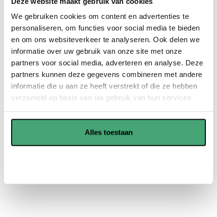
Deze website maakt gebruik van cookies
Daarnaast zijn ze uitstekend geschikt voor
vloerverwarming.
We gebruiken cookies om content en advertenties te
personaliseren, om functies voor social media te bieden
PVC vloeren zijn robuust en duurzaam. Hierdoor gaan ze
en om ons websiteverkeer te analyseren. Ook delen we
nog jaren mee en spaart u veel geld uit in de toekomst.
informatie over uw gebruik van onze site met onze
partners voor social media, adverteren en analyse. Deze
PVC vloeren zijn onderhoudsvriendelijk en kunnen goed
partners kunnen deze gegevens combineren met andere
tegen vocht, dus is voor verschillende ruimtes geschikt.
informatie die u aan ze heeft verstrekt of die ze hebben
verzameld op basis van uw gebruik van hun services.
Showroom in Waddinxveen
Alles toestaan
Offerte aanvragen
Aanpassen