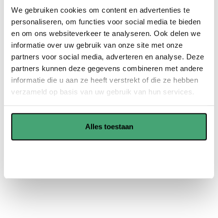
vloerverwarming.
We gebruiken cookies om content en advertenties te
PVC vloeren zijn robuust en duurzaam. Hierdoor gaan ze
personaliseren, om functies voor social media te bieden
nog jaren mee en spaart u veel geld uit in de toekomst.
en om ons websiteverkeer te analyseren. Ook delen we
informatie over uw gebruik van onze site met onze
PVC vloeren zijn onderhoudsvriendelijk en kunnen goed
partners voor social media, adverteren en analyse. Deze
tegen vocht, dus is voor verschillende ruimtes geschikt.
partners kunnen deze gegevens combineren met andere
informatie die u aan ze heeft verstrekt of die ze hebben
verzameld op basis van uw gebruik van hun services.
Showroom in Waddinxveen
Offerte aanvragen
Alles toestaan
Aanpassen