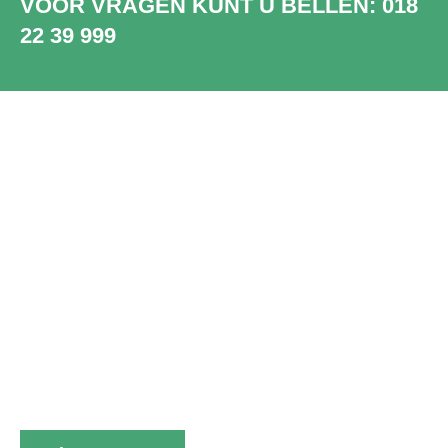
VOOR VRAGEN KUNT U BELLEN:
018
22 39 999
SHOWROOM
WADDINXVEEN
Bezoek onze showroom in
Waddinxveen. Ruim 2000 unieke en
prachtige PVC vloeren, dus die van jou
zit er sowieso bij.