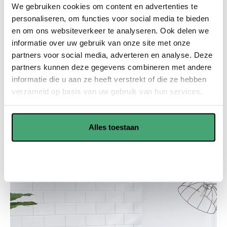
We gebruiken cookies om content en advertenties te
vloerverwarming.
personaliseren, om functies voor social media te bieden
PVC vloeren zijn robuust en duurzaam. Hierdoor gaan ze
en om ons websiteverkeer te analyseren. Ook delen we
nog jaren mee en spaart u veel geld uit in de toekomst.
informatie over uw gebruik van onze site met onze
partners voor social media, adverteren en analyse. Deze
PVC vloeren zijn onderhoudsvriendelijk en kunnen goed
partners kunnen deze gegevens combineren met andere
tegen vocht, dus is voor verschillende ruimtes geschikt.
informatie die u aan ze heeft verstrekt of die ze hebben
verzameld op basis van uw gebruik van hun services.
Showroom in Waddinxveen
Alles toestaan
Offerte aanvragen
Aanpassen