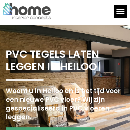
PVC TEGELS LATEN
LEGGEN IN HEILOO
Woont u in Heiloo en is het tijd voor
een nieuwe PVC vloer? Wij zijn
gespecialiseerd in PVC vloeren
leggen.