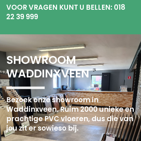
VOOR VRAGEN KUNT U BELLEN:
018
22 39 999
SHOWROOM
WADDINXVEEN
Bezoek onze showroom in
Waddinxveen. Ruim 2000 unieke en
prachtige PVC vloeren, dus die van
jou zit er sowieso bij.